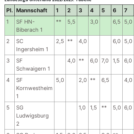
Pl.
Mannschaft
1
2
3
4
5
6
7
1
SF HN-
**
5,5
3,0
6,5
5,0
Biberach 1
2
SC
2,5
**
4,0
6,0
5,0
Ingersheim 1
3
SF
4,0
**
6,0
7,0
1,5
6,0
Schwaigern 1
4
SF
5,0
2,0
**
6,5
4,0
Kornwestheim
1
5
SG
1,0
1,5
**
5,0
6,0
Ludwigsburg
2