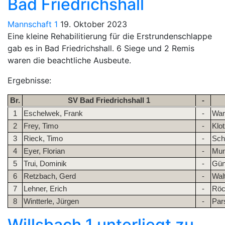
Bad Friedrichshall
Mannschaft 1
19. Oktober 2023
Eine kleine Rehabilitierung für die Erstrundenschlappe
gab es in Bad Friedrichshall. 6 Siege und 2 Remis
waren die beachtliche Ausbeute.
Ergebnisse:
Br.
SV Bad Friedrichshall 1
-
1
Eschelwek, Frank
-
Wart
2
Frey, Timo
-
Klo
3
Rieck, Timo
-
Sch
4
Eyer, Florian
-
Mun
5
Trui, Dominik
-
Gün
6
Retzbach, Gerd
-
Walt
7
Lehner, Erich
-
Röc
8
Wintterle, Jürgen
-
Par
Willsbach 1 unterliegt zu