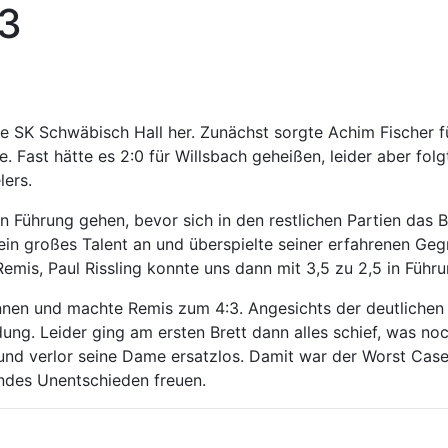
 3
 SK Schwäbisch Hall her. Zunächst sorgte Achim Fischer für 
. Fast hätte es 2:0 für Willsbach geheißen, leider aber folg
lers.
 Führung gehen, bevor sich in den restlichen Partien das Bl
in großes Talent an und überspielte seiner erfahrenen Ge
emis, Paul Rissling konnte uns dann mit 3,5 zu 2,5 in Führu
ennen und machte Remis zum 4:3. Angesichts der deutliche
idung. Leider ging am ersten Brett dann alles schief, was noc
 und verlor seine Dame ersatzlos. Damit war der Worst Cas
ndes Unentschieden freuen.