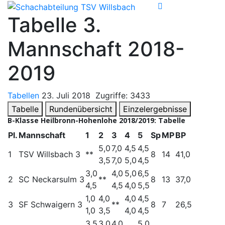
Tabelle 3.
Mannschaft 2018-
2019
Tabellen
23. Juli 2018
Zugriffe: 3433
Tabelle
Rundenübersicht
Einzelergebnisse
B-Klasse Heilbronn-Hohenlohe 2018/2019: Tabelle
Pl.
Mannschaft
1
2
3
4
5
Sp
MP
BP
5,0
7,0
4,5
4,5
1
TSV Willsbach 3
**
8
14
41,0
3,5
7,0
5,0
4,5
3,0
4,0
5,0
6,5
2
SC Neckarsulm 3
**
8
13
37,0
4,5
4,5
4,0
5,5
1,0
4,0
4,0
4,5
3
SF Schwaigern 3
**
8
7
26,5
1,0
3,5
4,0
4,5
3,5
3,0
4,0
5,0