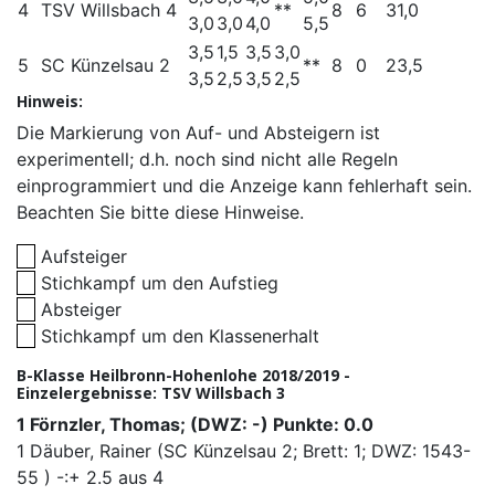
4
TSV Willsbach 4
**
8
6
31,0
3,0
3,0
4,0
5,5
3,5
1,5
3,5
3,0
5
SC Künzelsau 2
**
8
0
23,5
3,5
2,5
3,5
2,5
Hinweis:
Die Markierung von Auf- und Absteigern ist
experimentell; d.h. noch sind nicht alle Regeln
einprogrammiert und die Anzeige kann fehlerhaft sein.
Beachten Sie bitte diese Hinweise.
Aufsteiger
Stichkampf um den Aufstieg
Absteiger
Stichkampf um den Klassenerhalt
B-Klasse Heilbronn-Hohenlohe 2018/2019 -
Einzelergebnisse: TSV Willsbach 3
1 Förnzler, Thomas; (DWZ: -) Punkte: 0.0
1
Däuber, Rainer
(SC Künzelsau 2; Brett: 1; DWZ: 1543-
55 )
-:+
2.5 aus 4