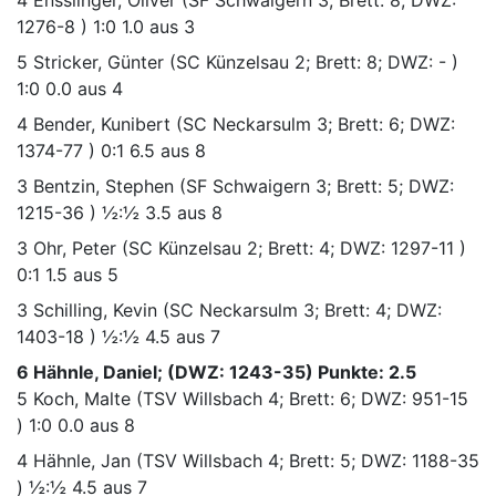
1276-8 )
1:0
1.0 aus 3
5
Stricker, Günter
(SC Künzelsau 2; Brett: 8; DWZ: - )
1:0
0.0 aus 4
4
Bender, Kunibert
(SC Neckarsulm 3; Brett: 6; DWZ:
1374-77 )
0:1
6.5 aus 8
3
Bentzin, Stephen
(SF Schwaigern 3; Brett: 5; DWZ:
1215-36 )
½:½
3.5 aus 8
3
Ohr, Peter
(SC Künzelsau 2; Brett: 4; DWZ: 1297-11 )
0:1
1.5 aus 5
3
Schilling, Kevin
(SC Neckarsulm 3; Brett: 4; DWZ:
1403-18 )
½:½
4.5 aus 7
6 Hähnle, Daniel; (DWZ: 1243-35) Punkte: 2.5
5
Koch, Malte
(TSV Willsbach 4; Brett: 6; DWZ: 951-15
)
1:0
0.0 aus 8
4
Hähnle, Jan
(TSV Willsbach 4; Brett: 5; DWZ: 1188-35
)
½:½
4.5 aus 7