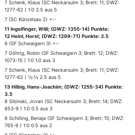
7
Schenk, Klaus
(SC Neckarsulm 3; Brett: 11; DWZ:
1277-62 )
1:0
2.5 aus 5
7
(SC Künzelsau 2)
+:-
11 Ingelfinger, Willi; (DWZ: 1355-14) Punkte:
12 Heinl, Horst; (DWZ: 1299-71) Punkte: 2.5
8
(SF Schwaigern 3)
+:-
7
Göhrig, Robin
(SF Schwaigern 3; Brett: 12; DWZ:
1073-15 )
1:0
1.0 aus 3
7
Schenk, Klaus
(SC Neckarsulm 3; Brett: 11; DWZ:
1277-62 )
½:½
2.5 aus 5
13 Hilbig, Hans-Joachim; (DWZ: 1255-34) Punkte:
3.5
8
Sibinski, Jovan
(SC Neckarsulm 3; Brett: 14; DWZ:
853-9 )
1:0
0.5 aus 3
8
Schilling, Benaja
(SF Schwaigern 3; Brett: 15; DWZ:
765-9 )
1:0
0.5 aus 2
8
(SC Künzelsau 2)
+:-