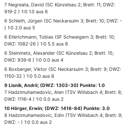
7
Negreata, David
(SC Künzelsau 2; Brett: 11; DWZ:
919-2 )
1:0
1.0 aus 6
6
Schleth, Jürgen
(SC Neckarsulm 3; Brett: 10; DWZ: -
)
1:0
2.0 aus 5
6
Ellerichmann, Tobias
(SF Schwaigern 3; Brett: 10;
DWZ: 1082-26 )
1:0
5.5 aus 8
6
Steinmetz, Alexander
(SC Künzelsau 2; Brett: 15;
DWZ: 939-6 )
1:0
0.0 aus 4
6
Boxberger, Viktor
(SC Neckarsulm 3; Brett: 9; DWZ:
1150-32 )
1:0
5.0 aus 8
9 Lisnik, Andrii; (DWZ: 1303-30) Punkte: 1.0
7
Hadzimuhamedovic, Alen
(TSV Willsbach 4; Brett: 8;
DWZ: 1116-4 )
1:0
0.0 aus 2
10 Hörger, Erwin; (DWZ: 1416-84) Punkte: 3.0
8
Hadzimuhamedovic, Edin
(TSV Willsbach 4; Brett: 9;
DWZ: - )
1:0
0.0 aus 2