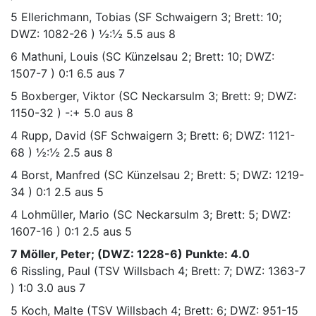
5
Ellerichmann, Tobias
(SF Schwaigern 3; Brett: 10;
DWZ: 1082-26 )
½:½
5.5 aus 8
6
Mathuni, Louis
(SC Künzelsau 2; Brett: 10; DWZ:
1507-7 )
0:1
6.5 aus 7
5
Boxberger, Viktor
(SC Neckarsulm 3; Brett: 9; DWZ:
1150-32 )
-:+
5.0 aus 8
4
Rupp, David
(SF Schwaigern 3; Brett: 6; DWZ: 1121-
68 )
½:½
2.5 aus 8
4
Borst, Manfred
(SC Künzelsau 2; Brett: 5; DWZ: 1219-
34 )
0:1
2.5 aus 5
4
Lohmüller, Mario
(SC Neckarsulm 3; Brett: 5; DWZ:
1607-16 )
0:1
2.5 aus 5
7 Möller, Peter; (DWZ: 1228-6) Punkte: 4.0
6
Rissling, Paul
(TSV Willsbach 4; Brett: 7; DWZ: 1363-7
)
1:0
3.0 aus 7
5
Koch, Malte
(TSV Willsbach 4; Brett: 6; DWZ: 951-15