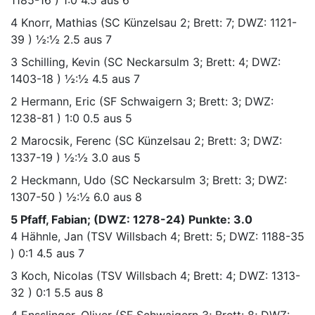
4
Knorr, Mathias
(SC Künzelsau 2; Brett: 7; DWZ: 1121-
39 )
½:½
2.5 aus 7
3
Schilling, Kevin
(SC Neckarsulm 3; Brett: 4; DWZ:
1403-18 )
½:½
4.5 aus 7
2
Hermann, Eric
(SF Schwaigern 3; Brett: 3; DWZ:
1238-81 )
1:0
0.5 aus 5
2
Marocsik, Ferenc
(SC Künzelsau 2; Brett: 3; DWZ:
1337-19 )
½:½
3.0 aus 5
2
Heckmann, Udo
(SC Neckarsulm 3; Brett: 3; DWZ:
1307-50 )
½:½
6.0 aus 8
5 Pfaff, Fabian; (DWZ: 1278-24) Punkte: 3.0
4
Hähnle, Jan
(TSV Willsbach 4; Brett: 5; DWZ: 1188-35
)
0:1
4.5 aus 7
3
Koch, Nicolas
(TSV Willsbach 4; Brett: 4; DWZ: 1313-
32 )
0:1
5.5 aus 8
4
Ensslinger, Oliver
(SF Schwaigern 3; Brett: 8; DWZ: