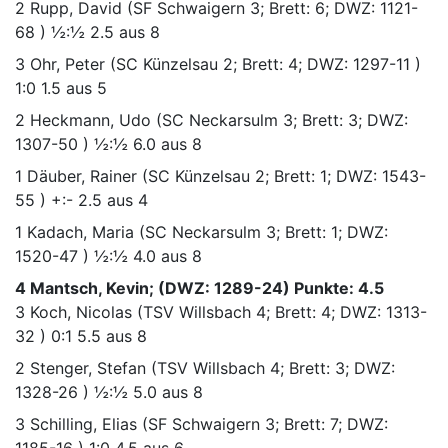
2
Rupp, David
(SF Schwaigern 3; Brett: 6; DWZ: 1121-
68 )
½:½
2.5 aus 8
3
Ohr, Peter
(SC Künzelsau 2; Brett: 4; DWZ: 1297-11 )
1:0
1.5 aus 5
2
Heckmann, Udo
(SC Neckarsulm 3; Brett: 3; DWZ:
1307-50 )
½:½
6.0 aus 8
1
Däuber, Rainer
(SC Künzelsau 2; Brett: 1; DWZ: 1543-
55 )
+:-
2.5 aus 4
1
Kadach, Maria
(SC Neckarsulm 3; Brett: 1; DWZ:
1520-47 )
½:½
4.0 aus 8
4 Mantsch, Kevin; (DWZ: 1289-24) Punkte: 4.5
3
Koch, Nicolas
(TSV Willsbach 4; Brett: 4; DWZ: 1313-
32 )
0:1
5.5 aus 8
2
Stenger, Stefan
(TSV Willsbach 4; Brett: 3; DWZ:
1328-26 )
½:½
5.0 aus 8
3
Schilling, Elias
(SF Schwaigern 3; Brett: 7; DWZ:
1185-16 )
1:0
4.5 aus 6