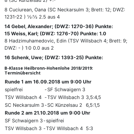
8
Cuciurean, Oana
(SC Neckarsulm 3; Brett: 12; DWZ:
1231-22 )
½:½
2.5 aus 4
14 Gebel, Alexander; (DWZ: 1270-36) Punkte:
15 Weiss, Karl; (DWZ: 1276-70) Punkte: 1.0
8
Hadzimuhamedovic, Edin
(TSV Willsbach 4; Brett: 9;
DWZ: - )
1:0
0.0 aus 2
16 Schenk, Uwe; (DWZ: 1393-25) Punkte:
B-Klasse Heilbronn-Hohenlohe 2018/2019:
Terminübersicht
Runde 1 am 16.09.2018 um 9:00 Uhr
spielfrei
-
SF Schwaigern 3
TSV Willsbach 4
-
TSV Willsbach 3
3,5:4,5
SC Neckarsulm 3
-
SC Künzelsau 2
6,5:1,5
Runde 2 am 21.10.2018 um 9:00 Uhr
SF Schwaigern 3
-
spielfrei
TSV Willsbach 3
-
TSV Willsbach 4
5:3