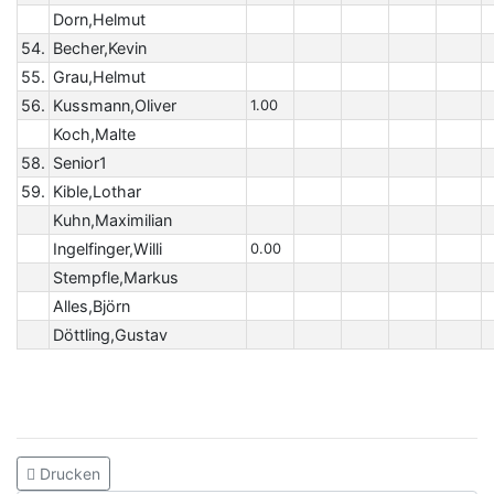
Dorn,Helmut
54.
Becher,Kevin
55.
Grau,Helmut
56.
Kussmann,Oliver
1.00
Koch,Malte
58.
Senior1
59.
Kible,Lothar
Kuhn,Maximilian
Ingelfinger,Willi
0.00
Stempfle,Markus
Alles,Björn
Döttling,Gustav
Drucken