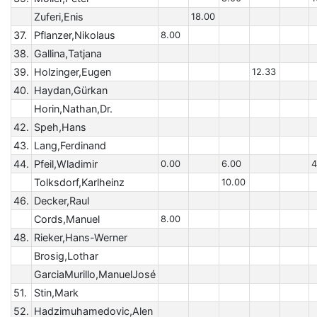
Zuferi,Enis
18.00
37.
Pflanzer,Nikolaus
8.00
38.
Gallina,Tatjana
39.
Holzinger,Eugen
12.33
40.
Haydan,Gürkan
Horin,Nathan,Dr.
42.
Speh,Hans
43.
Lang,Ferdinand
44.
Pfeil,Wladimir
0.00
6.00
4
Tolksdorf,Karlheinz
10.00
46.
Decker,Raul
Cords,Manuel
8.00
48.
Rieker,Hans-Werner
Brosig,Lothar
GarciaMurillo,ManuelJosé
51.
Stin,Mark
52.
Hadzimuhamedovic,Alen