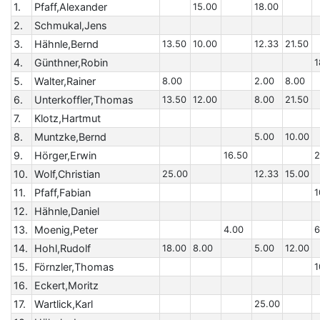
1.
Pfaff,Alexander
15.00
18.00
2.
Schmukal,Jens
3.
Hähnle,Bernd
13.50
10.00
12.33
21.50
4.
Günthner,Robin
1
5.
Walter,Rainer
8.00
2.00
8.00
6.
Unterkoffler,Thomas
13.50
12.00
8.00
21.50
7.
Klotz,Hartmut
8.
Muntzke,Bernd
5.00
10.00
9.
Hörger,Erwin
16.50
2
10.
Wolf,Christian
25.00
12.33
15.00
11.
Pfaff,Fabian
1
12.
Hähnle,Daniel
13.
Moenig,Peter
4.00
6
14.
Hohl,Rudolf
18.00
8.00
5.00
12.00
15.
Förnzler,Thomas
1
16.
Eckert,Moritz
17.
Wartlick,Karl
25.00