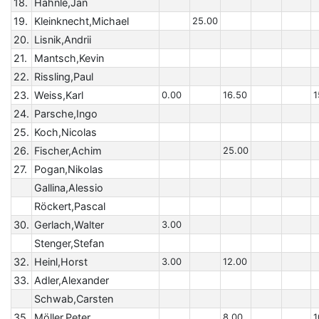
18.
Hähnle,Jan
19.
Kleinknecht,Michael
25.00
20.
Lisnik,Andrii
21.
Mantsch,Kevin
22.
Rissling,Paul
23.
Weiss,Karl
0.00
16.50
1
24.
Parsche,Ingo
25.
Koch,Nicolas
26.
Fischer,Achim
25.00
27.
Pogan,Nikolas
Gallina,Alessio
Röckert,Pascal
30.
Gerlach,Walter
3.00
Stenger,Stefan
32.
Heinl,Horst
3.00
12.00
33.
Adler,Alexander
Schwab,Carsten
35.
Möller,Peter
8.00
1