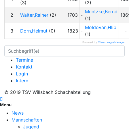
(3)
(2)
Muntzke,Bernd
2
Walter,Rainer
(2)
1703
-
186
(1)
Moldovan,Hlib
3
Dorn,Helmut
(0)
1823
-
-
(1)
Powered by
ChessLeagueManager
Termine
Kontakt
Login
Intern
© 2019 TSV Willsbach Schachabteilung
Menu
News
Mannschaften
Jugend