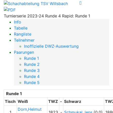
Turnierserie 2023-24 Runde 4 Rapid: Runde 1
Info
Tabelle
Rangliste
Teilnehmer
Inoffizielle DWZ-Auswertung
Paarungen
Runde 1
Runde 2
Runde 3
Runde 4
Runde 5
Runde 1
Tisch
Weiß
TWZ
-
Schwarz
TW
Dorn,Helmut
1
1823
-
Schmukal,Jens
(0.0)
188