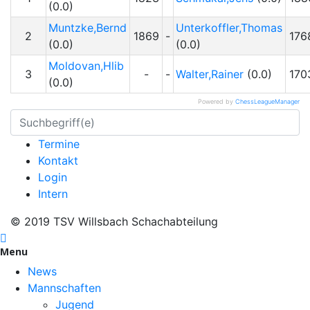
(0.0)
Muntzke,Bernd
Unterkoffler,Thomas
2
1869
-
176
(0.0)
(0.0)
Moldovan,Hlib
3
-
-
Walter,Rainer
(0.0)
170
(0.0)
Powered by
ChessLeagueManager
Termine
Kontakt
Login
Intern
© 2019 TSV Willsbach Schachabteilung
Menu
News
Mannschaften
Jugend