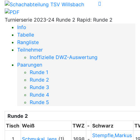
Turnierserie 2023-24 Runde 2 Rapid: Runde 2
Info
Tabelle
Rangliste
Teilnehmer
Inoffizielle DWZ-Auswertung
Paarungen
Runde 1
Runde 2
Runde 3
Runde 4
Runde 5
Runde 2
Tisch
Weiß
TWZ
-
Schwarz
T
Stempfle,Markus
1
Schmukal,Jens
(1)
1698
-
1