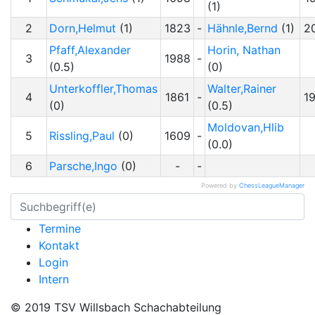
(1)
2
Dorn,Helmut
(1)
1823
-
Hähnle,Bernd
(1)
2
Pfaff,Alexander
Horin, Nathan
3
1988
-
(0.5)
(0)
Unterkoffler,Thomas
Walter,Rainer
4
1861
-
1
(0)
(0.5)
Moldovan,Hlib
5
Rissling,Paul
(0)
1609
-
(0.0)
6
Parsche,Ingo
(0)
-
-
Powered by
ChessLeagueManager
Termine
Kontakt
Login
Intern
© 2019 TSV Willsbach Schachabteilung