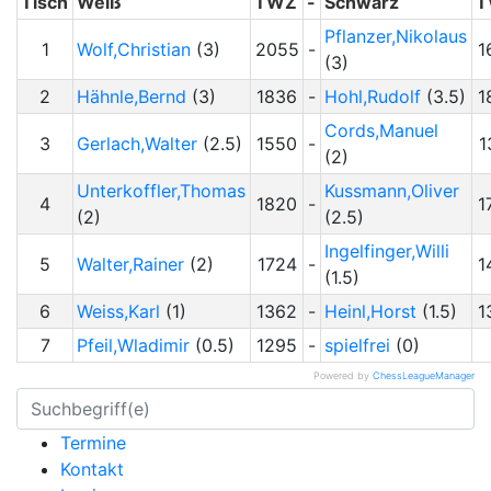
Tisch
Weiß
TWZ
-
Schwarz
T
Pflanzer,Nikolaus
1
Wolf,Christian
(3)
2055
-
1
(3)
2
Hähnle,Bernd
(3)
1836
-
Hohl,Rudolf
(3.5)
1
Cords,Manuel
3
Gerlach,Walter
(2.5)
1550
-
1
(2)
Unterkoffler,Thomas
Kussmann,Oliver
4
1820
-
1
(2)
(2.5)
Ingelfinger,Willi
5
Walter,Rainer
(2)
1724
-
1
(1.5)
6
Weiss,Karl
(1)
1362
-
Heinl,Horst
(1.5)
1
7
Pfeil,Wladimir
(0.5)
1295
-
spielfrei
(0)
Powered by
ChessLeagueManager
Termine
Kontakt