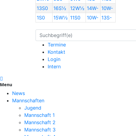
13S0
16S½
12W½
14W-
10W-
1S0
15W½
11S0
10W-
13S-
Termine
Kontakt
Login
Intern
Menu
News
Mannschaften
Jugend
Mannschaft 1
Mannschaft 2
Mannschaft 3