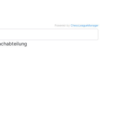
Powered by
ChessLeagueManager
chabteilung