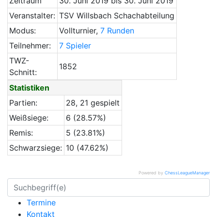
Zeitraum
30. Juni 2019 bis 30. Juni 2019
Veranstalter:
TSV Willsbach Schachabteilung
Modus:
Vollturnier,
7 Runden
Teilnehmer:
7 Spieler
TWZ-
1852
Schnitt:
Statistiken
Partien:
28, 21 gespielt
Weißsiege:
6 (28.57%)
Remis:
5 (23.81%)
Schwarzsiege:
10 (47.62%)
Powered by
ChessLeagueManager
Termine
Kontakt